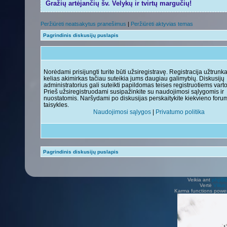
Gražių artėjančių šv. Velykų ir tvirtų margučių!
Peržiūrėti neatsakytus pranešimus
|
Peržiūrėti aktyvias temas
Pagrindinis diskusijų puslapis
Norėdami prisijungti turite būti užsiregistravę. Registracija užtrunk
kelias akimirkas tačiau suteikia jums daugiau galimybių. Diskusijų
administratorius gali suteikti papildomas teises registruotiems vart
Prieš užsiregistruodami susipažinkite su naudojimosi sąlygomis ir
nuostatomis. Naršydami po diskusijas perskaitykite kiekvieno foru
taisykles.
Naudojimosi sąlygos
|
Privatumo politika
Pagrindinis diskusijų puslapis
Veikia ant
phpB
Vertė
Viliu
Karma functions pow