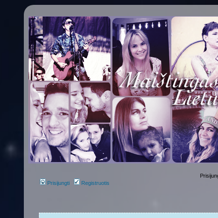
Prisijun
Prisijungti
Registruotis