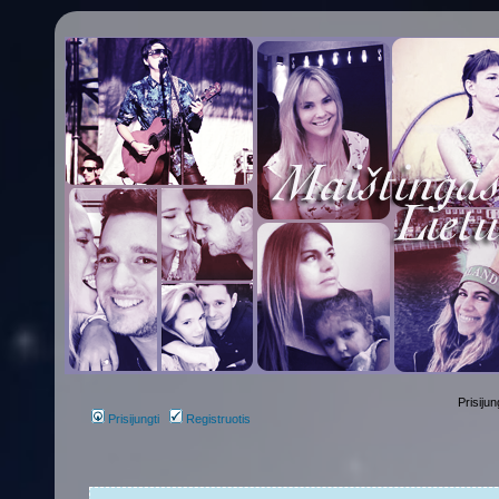
Prisijun
Prisijungti
Registruotis