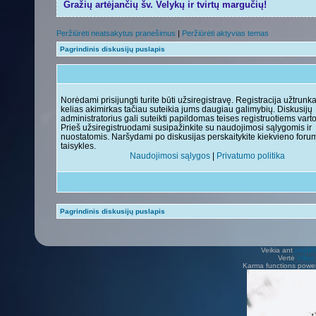
Gražių artėjančių šv. Velykų ir tvirtų margučių!
Peržiūrėti neatsakytus pranešimus
|
Peržiūrėti aktyvias temas
Pagrindinis diskusijų puslapis
Norėdami prisijungti turite būti užsiregistravę. Registracija užtrunk
kelias akimirkas tačiau suteikia jums daugiau galimybių. Diskusijų
administratorius gali suteikti papildomas teises registruotiems vart
Prieš užsiregistruodami susipažinkite su naudojimosi sąlygomis ir
nuostatomis. Naršydami po diskusijas perskaitykite kiekvieno foru
taisykles.
Naudojimosi sąlygos
|
Privatumo politika
Pagrindinis diskusijų puslapis
Veikia ant
phpB
Vertė
Viliu
Karma functions pow