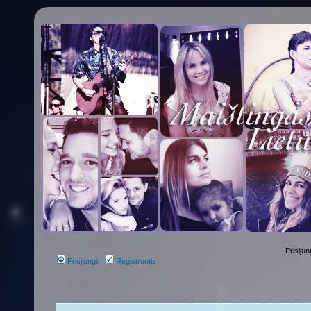
Prisijun
Prisijungti
Registruotis