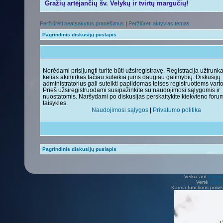
Gražių artėjančių šv. Velykų ir tvirtų margučių!
Peržiūrėti neatsakytus pranešimus
|
Peržiūrėti aktyvias temas
Pagrindinis diskusijų puslapis
Norėdami prisijungti turite būti užsiregistravę. Registracija užtrunk
kelias akimirkas tačiau suteikia jums daugiau galimybių. Diskusijų
administratorius gali suteikti papildomas teises registruotiems vart
Prieš užsiregistruodami susipažinkite su naudojimosi sąlygomis ir
nuostatomis. Naršydami po diskusijas perskaitykite kiekvieno foru
taisykles.
Naudojimosi sąlygos
|
Privatumo politika
Pagrindinis diskusijų puslapis
Veikia ant
phpB
Vertė
Viliu
Karma functions pow