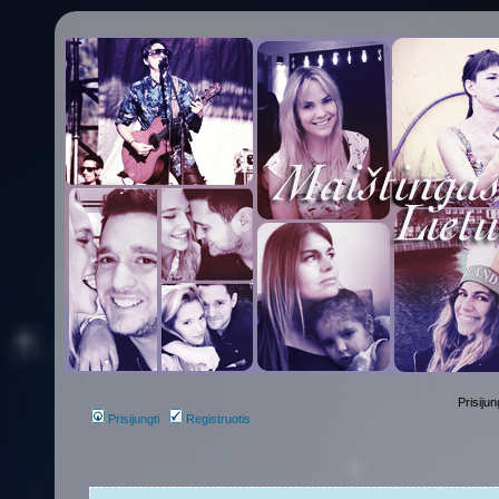
Prisijun
Prisijungti
Registruotis