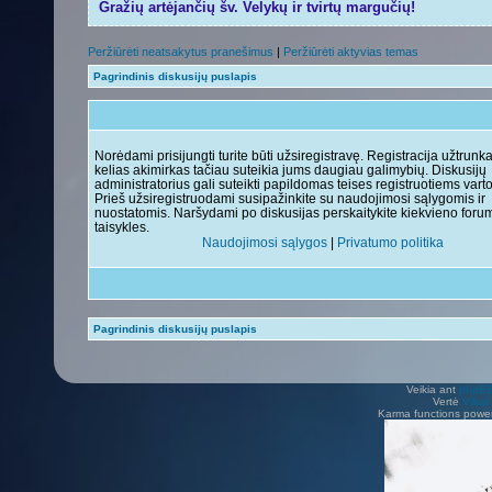
Gražių artėjančių šv. Velykų ir tvirtų margučių!
Peržiūrėti neatsakytus pranešimus
|
Peržiūrėti aktyvias temas
Pagrindinis diskusijų puslapis
Norėdami prisijungti turite būti užsiregistravę. Registracija užtrunk
kelias akimirkas tačiau suteikia jums daugiau galimybių. Diskusijų
administratorius gali suteikti papildomas teises registruotiems vart
Prieš užsiregistruodami susipažinkite su naudojimosi sąlygomis ir
nuostatomis. Naršydami po diskusijas perskaitykite kiekvieno foru
taisykles.
Naudojimosi sąlygos
|
Privatumo politika
Pagrindinis diskusijų puslapis
Veikia ant
phpB
Vertė
Viliu
Karma functions pow