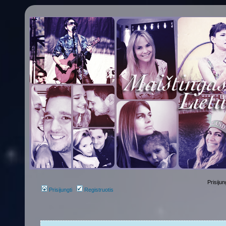
Prisijun
Prisijungti
Registruotis