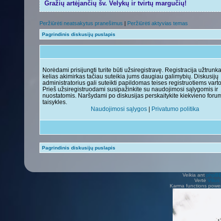
Gražių artėjančių šv. Velykų ir tvirtų margučių!
Peržiūrėti neatsakytus pranešimus
|
Peržiūrėti aktyvias temas
Pagrindinis diskusijų puslapis
Norėdami prisijungti turite būti užsiregistravę. Registracija užtrunk
kelias akimirkas tačiau suteikia jums daugiau galimybių. Diskusijų
administratorius gali suteikti papildomas teises registruotiems vart
Prieš užsiregistruodami susipažinkite su naudojimosi sąlygomis ir
nuostatomis. Naršydami po diskusijas perskaitykite kiekvieno foru
taisykles.
Naudojimosi sąlygos
|
Privatumo politika
Pagrindinis diskusijų puslapis
Veikia ant
phpB
Vertė
Viliu
Karma functions pow