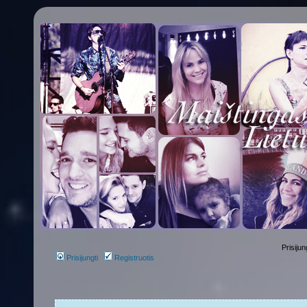
Prisijun
Prisijungti
Registruotis