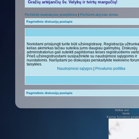
Gražių artėjančių šv. Velykų ir tvirtų margučių!
Peržiūrėti neatsakytus pranešimus
|
Peržiūrėti aktyvias temas
Pagrindinis diskusijų puslapis
Norėdami prisijungti turite būti užsiregistravę. Registracija užtrunk
kelias akimirkas tačiau suteikia jums daugiau galimybių. Diskusijų
administratorius gali suteikti papildomas teises registruotiems vart
Prieš užsiregistruodami susipažinkite su naudojimosi sąlygomis ir
nuostatomis. Naršydami po diskusijas perskaitykite kiekvieno foru
taisykles.
Naudojimosi sąlygos
|
Privatumo politika
Pagrindinis diskusijų puslapis
Veikia ant
phpB
Vertė
Viliu
Karma functions pow