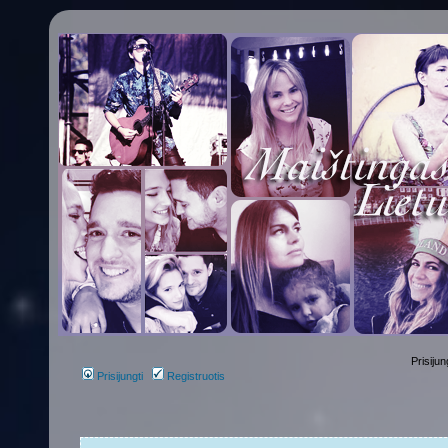
Prisijun
Prisijungti
Registruotis