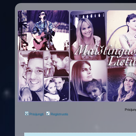
Prisijun
Prisijungti
Registruotis