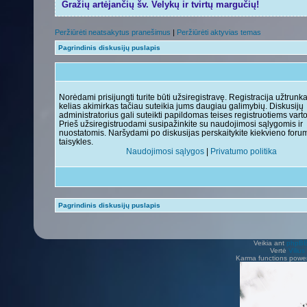
Gražių artėjančių šv. Velykų ir tvirtų margučių!
Peržiūrėti neatsakytus pranešimus
|
Peržiūrėti aktyvias temas
Pagrindinis diskusijų puslapis
Norėdami prisijungti turite būti užsiregistravę. Registracija užtrunk
kelias akimirkas tačiau suteikia jums daugiau galimybių. Diskusijų
administratorius gali suteikti papildomas teises registruotiems vart
Prieš užsiregistruodami susipažinkite su naudojimosi sąlygomis ir
nuostatomis. Naršydami po diskusijas perskaitykite kiekvieno foru
taisykles.
Naudojimosi sąlygos
|
Privatumo politika
Pagrindinis diskusijų puslapis
Veikia ant
phpB
Vertė
Viliu
Karma functions pow