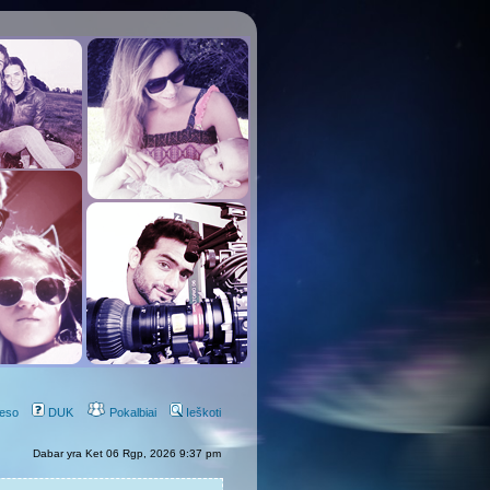
eso
DUK
Pokalbiai
Ieškoti
Dabar yra Ket 06 Rgp, 2026 9:37 pm