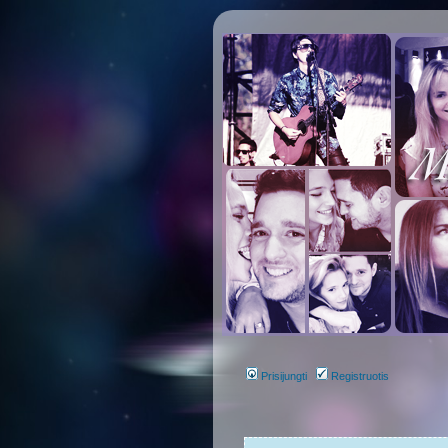
Prisijungti
Registruotis