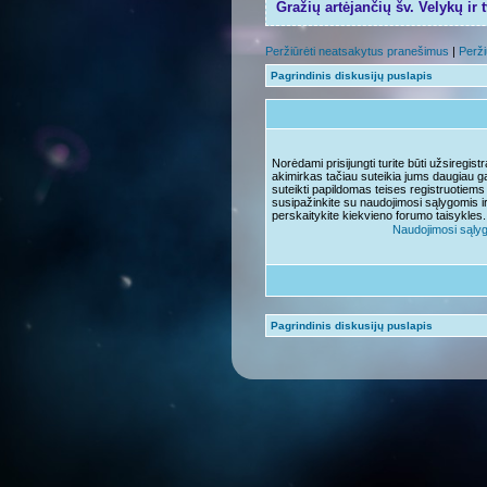
Gražių artėjančių šv. Velykų ir 
Peržiūrėti neatsakytus pranešimus
|
Perži
Pagrindinis diskusijų puslapis
Norėdami prisijungti turite būti užsiregis
akimirkas tačiau suteikia jums daugiau ga
suteikti papildomas teises registruotiems
susipažinkite su naudojimosi sąlygomis i
perskaitykite kiekvieno forumo taisykles.
Naudojimosi sąly
Pagrindinis diskusijų puslapis