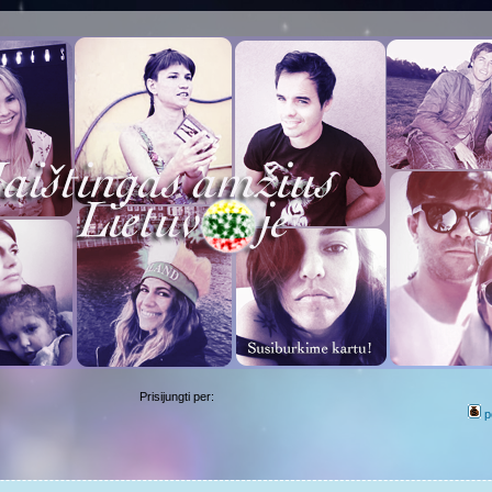
Prisijungti per:
p