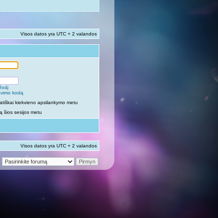
Visos datos yra UTC + 2 valandos
žodį
vavimo kodą
atiškai kiekvieno apsilankymo metu
 šios sesijos metu
Visos datos yra UTC + 2 valandos