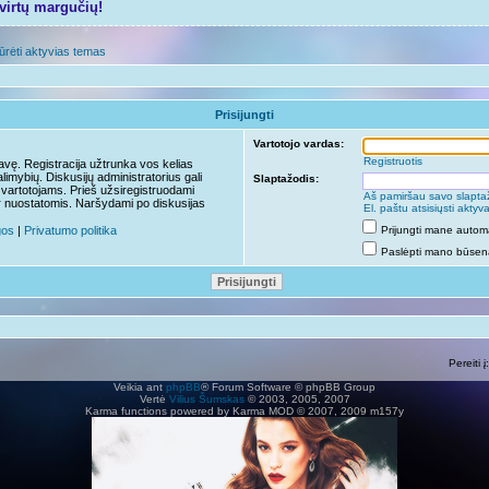
tvirtų margučių!
ūrėti aktyvias temas
Prisijungti
Vartotojo vardas:
Registruotis
travę. Registracija užtrunka vos kelias
limybių. Diskusijų administratorius gali
Slaptažodis:
 vartotojams. Prieš užsiregistruodami
Aš pamiršau savo slapta
r nuostatomis. Naršydami po diskusijas
El. paštu atsisiųsti akty
gos
|
Privatumo politika
Prijungti mane autom
Paslėpti mano būseną
Pereiti į:
Veikia ant
phpBB
® Forum Software © phpBB Group
Vertė
Vilius Šumskas
© 2003, 2005, 2007
Karma functions powered by Karma MOD © 2007, 2009 m157y