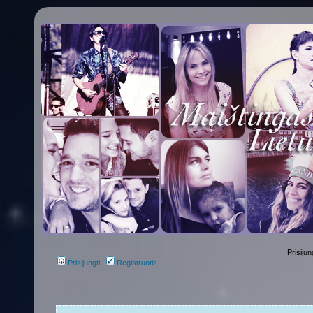
Prisijun
Prisijungti
Registruotis