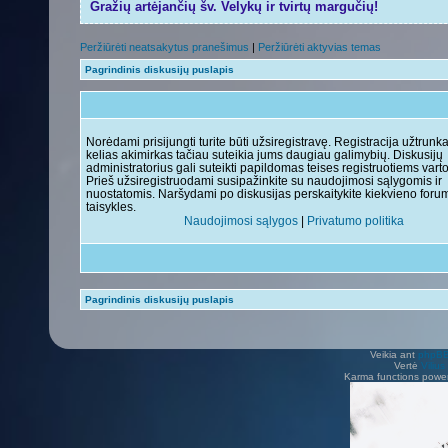
Gražių artėjančių šv. Velykų ir tvirtų margučių!
Peržiūrėti neatsakytus pranešimus
|
Peržiūrėti aktyvias temas
Pagrindinis diskusijų puslapis
Norėdami prisijungti turite būti užsiregistravę. Registracija užtrunk
kelias akimirkas tačiau suteikia jums daugiau galimybių. Diskusijų
administratorius gali suteikti papildomas teises registruotiems vart
Prieš užsiregistruodami susipažinkite su naudojimosi sąlygomis ir
nuostatomis. Naršydami po diskusijas perskaitykite kiekvieno foru
taisykles.
Naudojimosi sąlygos
|
Privatumo politika
Pagrindinis diskusijų puslapis
Veikia ant
phpB
Vertė
Viliu
Karma functions pow