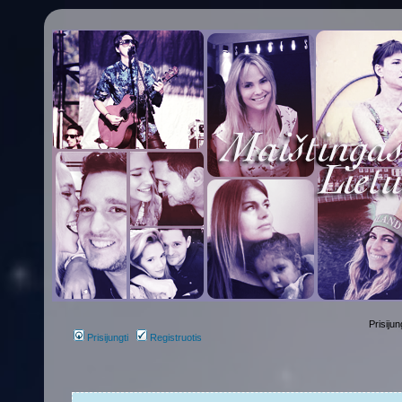
Prisijun
Prisijungti
Registruotis