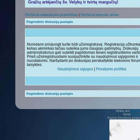
Gražių artėjančių šv. Velykų ir tvirtų margučių!
Peržiūrėti neatsakytus pranešimus
|
Peržiūrėti aktyvias temas
Pagrindinis diskusijų puslapis
Norėdami prisijungti turite būti užsiregistravę. Registracija užtrunk
kelias akimirkas tačiau suteikia jums daugiau galimybių. Diskusijų
administratorius gali suteikti papildomas teises registruotiems vart
Prieš užsiregistruodami susipažinkite su naudojimosi sąlygomis ir
nuostatomis. Naršydami po diskusijas perskaitykite kiekvieno foru
taisykles.
Naudojimosi sąlygos
|
Privatumo politika
Pagrindinis diskusijų puslapis
Veikia ant
phpB
Vertė
Viliu
Karma functions pow