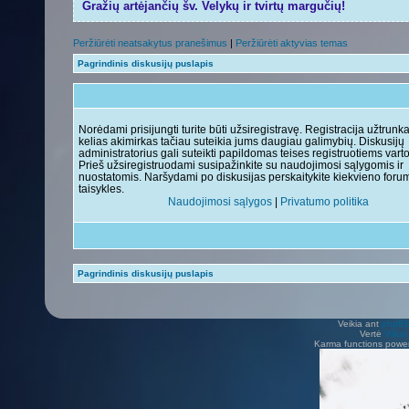
Gražių artėjančių šv. Velykų ir tvirtų margučių!
Peržiūrėti neatsakytus pranešimus
|
Peržiūrėti aktyvias temas
Pagrindinis diskusijų puslapis
Norėdami prisijungti turite būti užsiregistravę. Registracija užtrunk
kelias akimirkas tačiau suteikia jums daugiau galimybių. Diskusijų
administratorius gali suteikti papildomas teises registruotiems vart
Prieš užsiregistruodami susipažinkite su naudojimosi sąlygomis ir
nuostatomis. Naršydami po diskusijas perskaitykite kiekvieno foru
taisykles.
Naudojimosi sąlygos
|
Privatumo politika
Pagrindinis diskusijų puslapis
Veikia ant
phpB
Vertė
Viliu
Karma functions pow