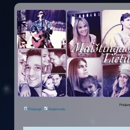
Prisijun
Prisijungti
Registruotis