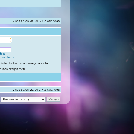
Visos datos yra UTC + 2 valandos
žodį
vavimo kodą
atiškai kiekvieno apsilankymo metu
 šios sesijos metu
Visos datos yra UTC + 2 valandos