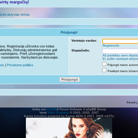
tvirtų margučių!
ūrėti aktyvias temas
Prisijungti
Vartotojo vardas:
Registruotis
travę. Registracija užtrunka vos kelias
limybių. Diskusijų administratorius gali
Slaptažodis:
 vartotojams. Prieš užsiregistruodami
Aš pamiršau savo slapta
r nuostatomis. Naršydami po diskusijas
El. paštu atsisiųsti akty
gos
|
Privatumo politika
Prijungti mane autom
Paslėpti mano būseną
Pereiti į:
Veikia ant
phpBB
® Forum Software © phpBB Group
Vertė
Vilius Šumskas
© 2003, 2005, 2007
Karma functions powered by Karma MOD © 2007, 2009 m157y