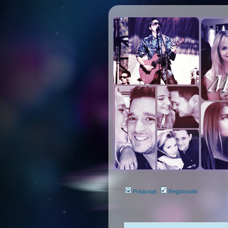
Prisijungti
Registruotis