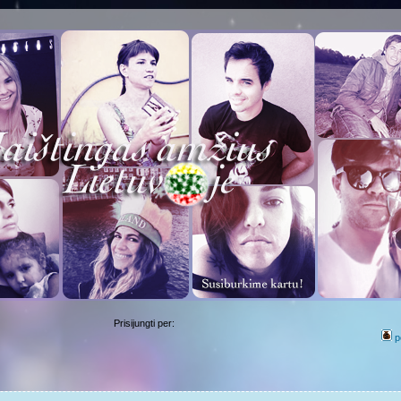
Prisijungti per:
p