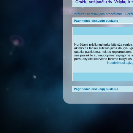
Gražių artėjančių šv. Velykų ir 
Peržiūrėti neatsakytus pranešimus
|
Perži
Pagrindinis diskusijų puslapis
Norėdami prisijungti turite būti užsiregis
akimirkas tačiau suteikia jums daugiau ga
suteikti papildomas teises registruotiems
susipažinkite su naudojimosi sąlygomis i
perskaitykite kiekvieno forumo taisykles.
Naudojimosi sąly
Pagrindinis diskusijų puslapis