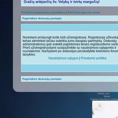
Gražių artėjančių šv. Velykų ir tvirtų margučių!
Peržiūrėti neatsakytus pranešimus
|
Peržiūrėti aktyvias temas
Pagrindinis diskusijų puslapis
Norėdami prisijungti turite būti užsiregistravę. Registracija užtrunk
kelias akimirkas tačiau suteikia jums daugiau galimybių. Diskusijų
administratorius gali suteikti papildomas teises registruotiems vart
Prieš užsiregistruodami susipažinkite su naudojimosi sąlygomis ir
nuostatomis. Naršydami po diskusijas perskaitykite kiekvieno foru
taisykles.
Naudojimosi sąlygos
|
Privatumo politika
Pagrindinis diskusijų puslapis
Veikia ant
phpB
Vertė
Viliu
Karma functions pow