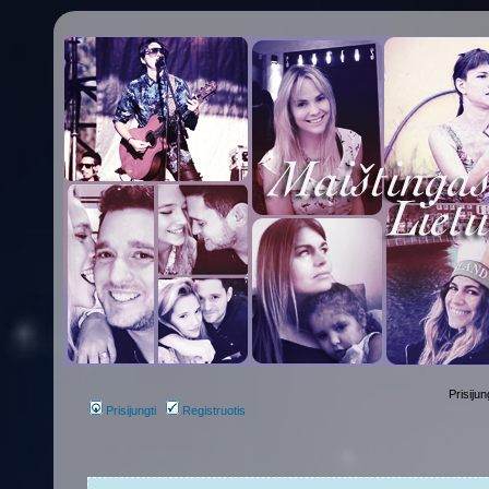
Prisijun
Prisijungti
Registruotis