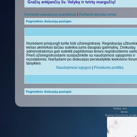
Gražių artėjančių šv. Velykų ir tvirtų margučių!
Peržiūrėti neatsakytus pranešimus
|
Peržiūrėti aktyvias temas
Pagrindinis diskusijų puslapis
Norėdami prisijungti turite būti užsiregistravę. Registracija užtrunk
kelias akimirkas tačiau suteikia jums daugiau galimybių. Diskusijų
administratorius gali suteikti papildomas teises registruotiems vart
Prieš užsiregistruodami susipažinkite su naudojimosi sąlygomis ir
nuostatomis. Naršydami po diskusijas perskaitykite kiekvieno foru
taisykles.
Naudojimosi sąlygos
|
Privatumo politika
Pagrindinis diskusijų puslapis
Veikia ant
phpB
Vertė
Viliu
Karma functions pow