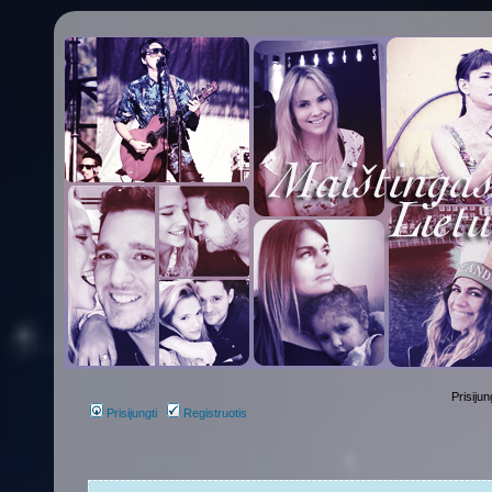
Prisijun
Prisijungti
Registruotis