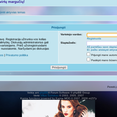
tvirtų margučių!
ūrėti aktyvias temas
Prisijungti
Vartotojo vardas:
Registruotis
travę. Registracija užtrunka vos kelias
limybių. Diskusijų administratorius gali
Slaptažodis:
 vartotojams. Prieš užsiregistruodami
Aš pamiršau savo slapta
r nuostatomis. Naršydami po diskusijas
El. paštu atsisiųsti akty
gos
|
Privatumo politika
Prijungti mane autom
Paslėpti mano būseną
Pereiti į:
Veikia ant
phpBB
® Forum Software © phpBB Group
Vertė
Vilius Šumskas
© 2003, 2005, 2007
Karma functions powered by Karma MOD © 2007, 2009 m157y