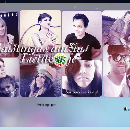
Prisijungti per:
p