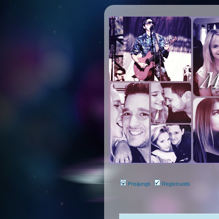
Prisijungti
Registruotis