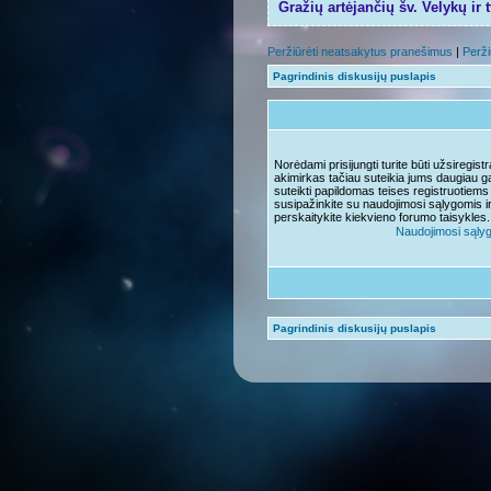
Gražių artėjančių šv. Velykų ir 
Peržiūrėti neatsakytus pranešimus
|
Perži
Pagrindinis diskusijų puslapis
Norėdami prisijungti turite būti užsiregis
akimirkas tačiau suteikia jums daugiau ga
suteikti papildomas teises registruotiems
susipažinkite su naudojimosi sąlygomis i
perskaitykite kiekvieno forumo taisykles.
Naudojimosi sąly
Pagrindinis diskusijų puslapis