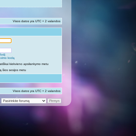
Visos datos yra UTC + 2 valandos
žodį
vavimo kodą
atiškai kiekvieno apsilankymo metu
 šios sesijos metu
Visos datos yra UTC + 2 valandos