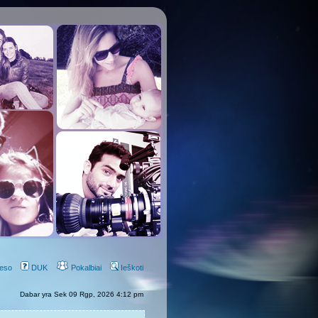
eso
DUK
Pokalbiai
Ieškoti
Dabar yra Sek 09 Rgp, 2026 4:12 pm