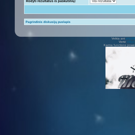
Rodyti rezultatus iš paskutinių:
Pagrindinis diskusijų puslapis
Veikia ant
phpB
Vertė
Viliu
Karma functions pow