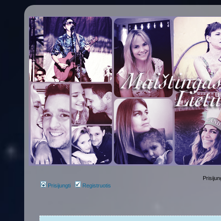
Prisijun
Prisijungti
Registruotis