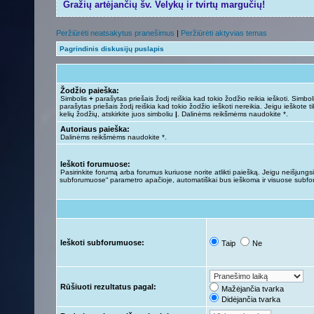
Gražių artėjančių šv. Velykų ir tvirtų margučių!
Peržiūrėti neatsakytus pranešimus
|
Peržiūrėti aktyvias temas
Pagrindinis diskusijų puslapis
Žodžio paieška:
Simbolis
+
parašytas priešais žodį reiškia kad tokio žodžio reikia ieškoti. Simbo
parašytas priešais žodį reiškia kad tokio žodžio ieškoti nereikia. Jeigu ieškote ti
kelių žodžių, atskirkite juos simboliu
|
. Dalinėms reikšmėms naudokite *.
Autoriaus paieška:
Dalinėms reikšmėms naudokite *.
Ieškoti forumuose:
Pasirinkite forumą arba forumus kuriuose norite atlikti paiešką. Jeigu neišjungsit
subforumuose“ parametro apačioje, automatiškai bus ieškoma ir visuose subf
Ieškoti subforumuose:
Taip
Ne
Rūšiuoti rezultatus pagal:
Mažėjančia tvarka
Didėjančia tvarka