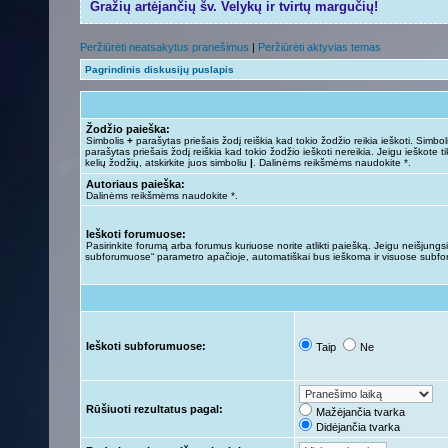
Gražių artėjančių šv. Velykų ir tvirtų margučių!
Peržiūrėti neatsakytus pranešimus
|
Peržiūrėti aktyvias temas
Pagrindinis diskusijų puslapis
Žodžio paieška:
Simbolis
+
parašytas priešais žodį reiškia kad tokio žodžio reikia ieškoti. Simbo
parašytas priešais žodį reiškia kad tokio žodžio ieškoti nereikia. Jeigu ieškote ti
kelių žodžių, atskirkite juos simboliu
|
. Dalinėms reikšmėms naudokite *.
Autoriaus paieška:
Dalinėms reikšmėms naudokite *.
Ieškoti forumuose:
Pasirinkite forumą arba forumus kuriuose norite atlikti paiešką. Jeigu neišjungsit
subforumuose“ parametro apačioje, automatiškai bus ieškoma ir visuose subf
Ieškoti subforumuose:
Taip
Ne
Rūšiuoti rezultatus pagal:
Mažėjančia tvarka
Didėjančia tvarka