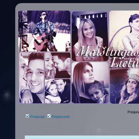
Prisijun
Prisijungti
Registruotis