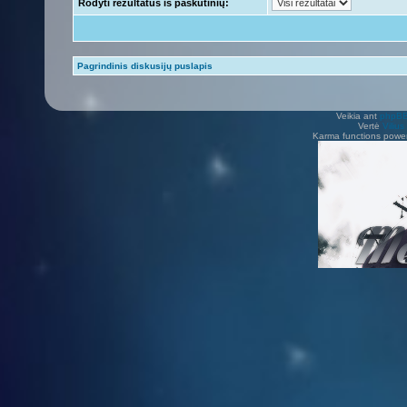
Rodyti rezultatus iš paskutinių:
Pagrindinis diskusijų puslapis
Veikia ant
phpB
Vertė
Viliu
Karma functions pow