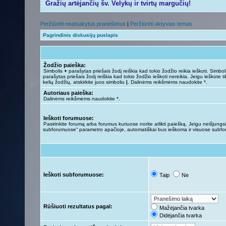
Gražių artėjančių šv. Velykų ir tvirtų margučių!
Peržiūrėti neatsakytus pranešimus
|
Peržiūrėti aktyvias temas
Pagrindinis diskusijų puslapis
Žodžio paieška:
Simbolis
+
parašytas priešais žodį reiškia kad tokio žodžio reikia ieškoti. Simbo
parašytas priešais žodį reiškia kad tokio žodžio ieškoti nereikia. Jeigu ieškote ti
kelių žodžių, atskirkite juos simboliu
|
. Dalinėms reikšmėms naudokite *.
Autoriaus paieška:
Dalinėms reikšmėms naudokite *.
Ieškoti forumuose:
Pasirinkite forumą arba forumus kuriuose norite atlikti paiešką. Jeigu neišjungsit
subforumuose“ parametro apačioje, automatiškai bus ieškoma ir visuose subf
Ieškoti subforumuose:
Taip
Ne
Rūšiuoti rezultatus pagal:
Mažėjančia tvarka
Didėjančia tvarka