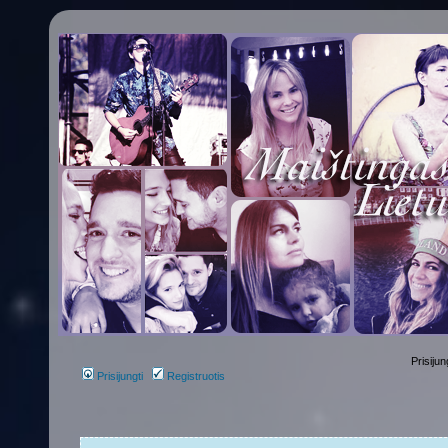
Prisijun
Prisijungti
Registruotis