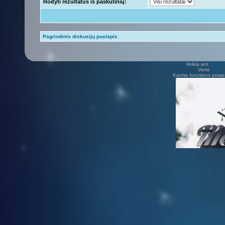
Rodyti rezultatus iš paskutinių:
Pagrindinis diskusijų puslapis
Veikia ant
phpB
Vertė
Viliu
Karma functions pow