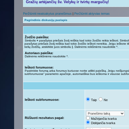
Gražių artėjančių šv. Velykų ir tvirtų margučių!
Peržiūrėti neatsakytus pranešimus
|
Peržiūrėti aktyvias temas
Pagrindinis diskusijų puslapis
Žodžio paieška:
Simbolis
+
parašytas priešais žodį reiškia kad tokio žodžio reikia ieškoti. Simbo
parašytas priešais žodį reiškia kad tokio žodžio ieškoti nereikia. Jeigu ieškote ti
kelių žodžių, atskirkite juos simboliu
|
. Dalinėms reikšmėms naudokite *.
Autoriaus paieška:
Dalinėms reikšmėms naudokite *.
Ieškoti forumuose:
Pasirinkite forumą arba forumus kuriuose norite atlikti paiešką. Jeigu neišjungsit
subforumuose“ parametro apačioje, automatiškai bus ieškoma ir visuose subf
Ieškoti subforumuose:
Taip
Ne
Rūšiuoti rezultatus pagal:
Mažėjančia tvarka
Didėjančia tvarka