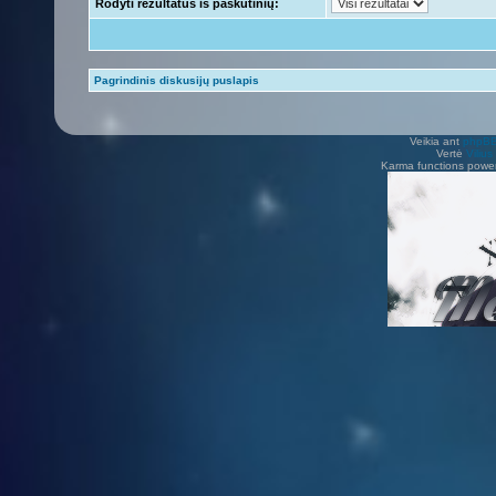
Rodyti rezultatus iš paskutinių:
Pagrindinis diskusijų puslapis
Veikia ant
phpB
Vertė
Viliu
Karma functions pow