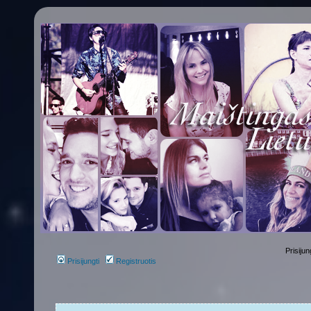
Prisijun
Prisijungti
Registruotis