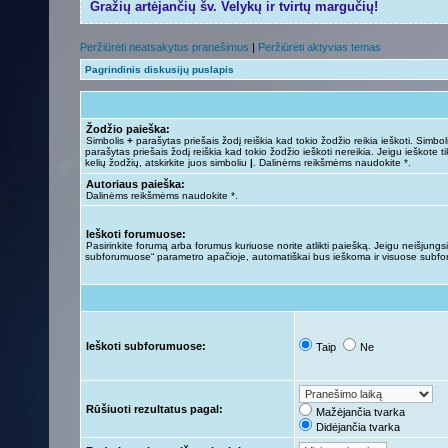
Gražių artėjančių šv. Velykų ir tvirtų margučių!
Peržiūrėti neatsakytus pranešimus
|
Peržiūrėti aktyvias temas
Pagrindinis diskusijų puslapis
Žodžio paieška:
Simbolis
+
parašytas priešais žodį reiškia kad tokio žodžio reikia ieškoti. Simbo
parašytas priešais žodį reiškia kad tokio žodžio ieškoti nereikia. Jeigu ieškote ti
kelių žodžių, atskirkite juos simboliu
|
. Dalinėms reikšmėms naudokite *.
Autoriaus paieška:
Dalinėms reikšmėms naudokite *.
Ieškoti forumuose:
Pasirinkite forumą arba forumus kuriuose norite atlikti paiešką. Jeigu neišjungsit
subforumuose“ parametro apačioje, automatiškai bus ieškoma ir visuose subf
Ieškoti subforumuose:
Taip
Ne
Rūšiuoti rezultatus pagal:
Mažėjančia tvarka
Didėjančia tvarka