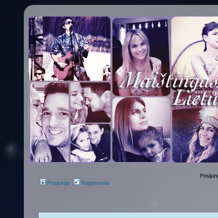
Prisijun
Prisijungti
Registruotis