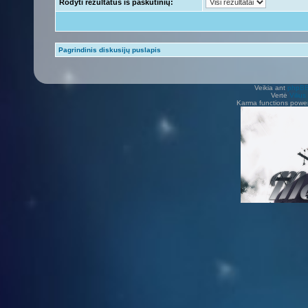
Rodyti rezultatus iš paskutinių:
Pagrindinis diskusijų puslapis
Veikia ant
phpB
Vertė
Viliu
Karma functions pow