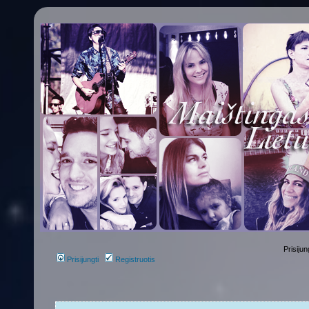
Prisijun
Prisijungti
Registruotis