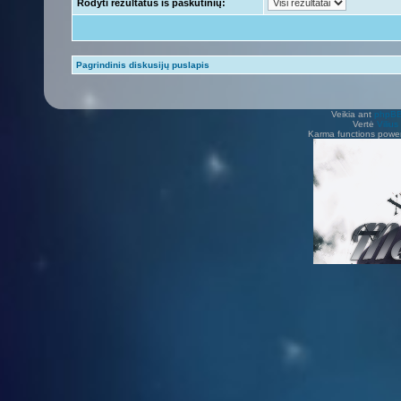
Rodyti rezultatus iš paskutinių:
Pagrindinis diskusijų puslapis
Veikia ant
phpB
Vertė
Viliu
Karma functions pow