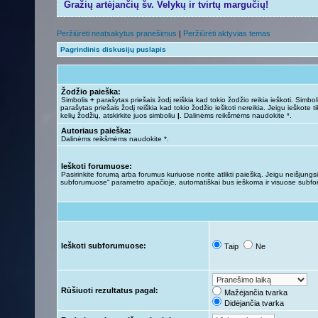
Gražių artėjančių šv. Velykų ir tvirtų margučių!
Peržiūrėti neatsakytus pranešimus
|
Peržiūrėti aktyvias temas
Pagrindinis diskusijų puslapis
Žodžio paieška:
Simbolis
+
parašytas priešais žodį reiškia kad tokio žodžio reikia ieškoti. Simbo
parašytas priešais žodį reiškia kad tokio žodžio ieškoti nereikia. Jeigu ieškote ti
kelių žodžių, atskirkite juos simboliu
|
. Dalinėms reikšmėms naudokite *.
Autoriaus paieška:
Dalinėms reikšmėms naudokite *.
Ieškoti forumuose:
Pasirinkite forumą arba forumus kuriuose norite atlikti paiešką. Jeigu neišjungsit
subforumuose“ parametro apačioje, automatiškai bus ieškoma ir visuose subf
Ieškoti subforumuose:
Taip
Ne
Rūšiuoti rezultatus pagal:
Mažėjančia tvarka
Didėjančia tvarka