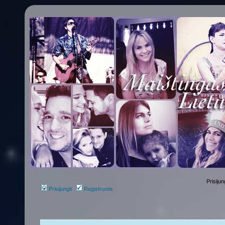
Prisijun
Prisijungti
Registruotis