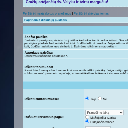
Gražių artėjančių šv. Velykų ir tvirtų margučių!
Peržiūrėti neatsakytus pranešimus
|
Peržiūrėti aktyvias temas
Pagrindinis diskusijų puslapis
Žodžio paieška:
Simbolis
+
parašytas priešais žodį reiškia kad tokio žodžio reikia ieškoti. Simbo
parašytas priešais žodį reiškia kad tokio žodžio ieškoti nereikia. Jeigu ieškote ti
kelių žodžių, atskirkite juos simboliu
|
. Dalinėms reikšmėms naudokite *.
Autoriaus paieška:
Dalinėms reikšmėms naudokite *.
Ieškoti forumuose:
Pasirinkite forumą arba forumus kuriuose norite atlikti paiešką. Jeigu neišjungsit
subforumuose“ parametro apačioje, automatiškai bus ieškoma ir visuose subf
Ieškoti subforumuose:
Taip
Ne
Rūšiuoti rezultatus pagal:
Mažėjančia tvarka
Didėjančia tvarka