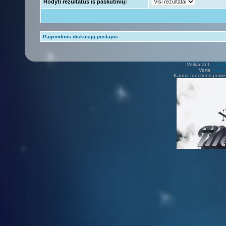
Rodyti rezultatus iš paskutinių:
Pagrindinis diskusijų puslapis
Veikia ant
phpB
Vertė
Viliu
Karma functions pow