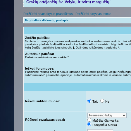
Gražių artėjančių šv. Velykų ir tvirtų margučių!
Peržiūrėti neatsakytus pranešimus
|
Peržiūrėti aktyvias temas
Pagrindinis diskusijų puslapis
Žodžio paieška:
Simbolis
+
parašytas priešais žodį reiškia kad tokio žodžio reikia ieškoti. Simbo
parašytas priešais žodį reiškia kad tokio žodžio ieškoti nereikia. Jeigu ieškote ti
kelių žodžių, atskirkite juos simboliu
|
. Dalinėms reikšmėms naudokite *.
Autoriaus paieška:
Dalinėms reikšmėms naudokite *.
Ieškoti forumuose:
Pasirinkite forumą arba forumus kuriuose norite atlikti paiešką. Jeigu neišjungsit
subforumuose“ parametro apačioje, automatiškai bus ieškoma ir visuose subf
Ieškoti subforumuose:
Taip
Ne
Rūšiuoti rezultatus pagal:
Mažėjančia tvarka
Didėjančia tvarka