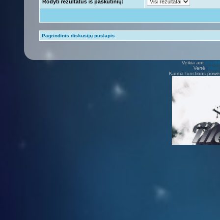
Rodyti rezultatus iš paskutinių:
Pagrindinis diskusijų puslapis
Veikia ant
phpB
Vertė
Viliu
Karma functions pow