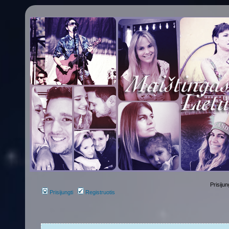
Prisijun
Prisijungti
Registruotis