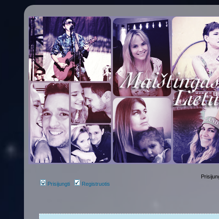
Prisijun
Prisijungti
Registruotis