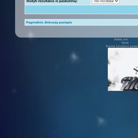
Rodyti rezultatus iš paskutinių:
Pagrindinis diskusijų puslapis
Veikia ant
phpB
Vertė
Viliu
Karma functions pow