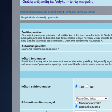
Gražių artėjančių šv. Velykų ir tvirtų margučių!
Peržiūrėti neatsakytus pranešimus
|
Peržiūrėti aktyvias temas
Pagrindinis diskusijų puslapis
Žodžio paieška:
Simbolis
+
parašytas priešais žodį reiškia kad tokio žodžio reikia ieškoti. Simbo
parašytas priešais žodį reiškia kad tokio žodžio ieškoti nereikia. Jeigu ieškote ti
kelių žodžių, atskirkite juos simboliu
|
. Dalinėms reikšmėms naudokite *.
Autoriaus paieška:
Dalinėms reikšmėms naudokite *.
Ieškoti forumuose:
Pasirinkite forumą arba forumus kuriuose norite atlikti paiešką. Jeigu neišjungsit
subforumuose“ parametro apačioje, automatiškai bus ieškoma ir visuose subf
Ieškoti subforumuose:
Taip
Ne
Rūšiuoti rezultatus pagal:
Mažėjančia tvarka
Didėjančia tvarka