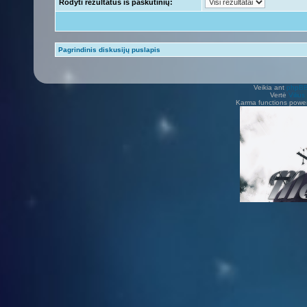
Rodyti rezultatus iš paskutinių:
Pagrindinis diskusijų puslapis
Veikia ant
phpB
Vertė
Viliu
Karma functions pow