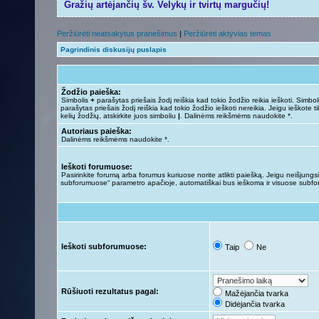
Gražių artėjančių šv. Velykų ir tvirtų margučių!
Peržiūrėti neatsakytus pranešimus
|
Peržiūrėti aktyvias temas
Pagrindinis diskusijų puslapis
Žodžio paieška:
Simbolis
+
parašytas priešais žodį reiškia kad tokio žodžio reikia ieškoti. Simbo
parašytas priešais žodį reiškia kad tokio žodžio ieškoti nereikia. Jeigu ieškote ti
kelių žodžių, atskirkite juos simboliu
|
. Dalinėms reikšmėms naudokite *.
Autoriaus paieška:
Dalinėms reikšmėms naudokite *.
Ieškoti forumuose:
Pasirinkite forumą arba forumus kuriuose norite atlikti paiešką. Jeigu neišjungsit
subforumuose“ parametro apačioje, automatiškai bus ieškoma ir visuose subf
Ieškoti subforumuose:
Taip
Ne
Rūšiuoti rezultatus pagal:
Mažėjančia tvarka
Didėjančia tvarka