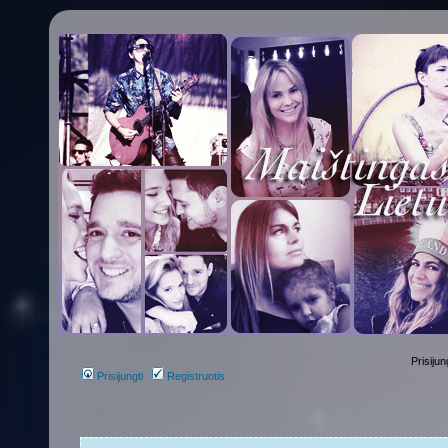
Prisijun
Prisijungti
Registruotis