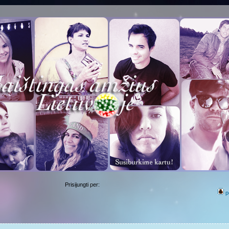
Prisijungti per:
p