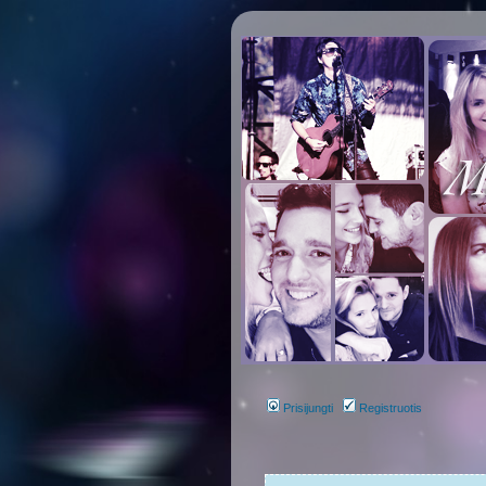
Prisijungti
Registruotis