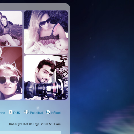
eso
DUK
Pokalbiai
Ieškoti
Dabar yra Ket 06 Rgp, 2026 5:01 am