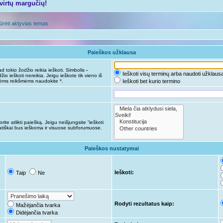
tvirtų margučių!
ūrėti aktyvias temas
Paieškos užklausa
d tokio žodžio reikia ieškoti. Simbolis
-
Ieškoti visų terminų arba naudoti užklaus
žio ieškoti nereikia. Jeigu ieškote tik vieno iš
nėms reikšmėms naudokite *.
Ieškoti bet kurio termino
ite atlikti paiešką. Jeigu neišjungsite “ieškoti
tiškai bus ieškoma ir visuose subforumuose.
Paieškos nustatymai
Ieškoti:
Taip
Ne
Rodyti rezultatus kaip:
Mažėjančia tvarka
Didėjančia tvarka