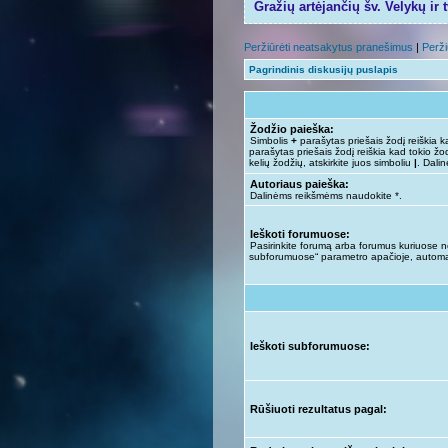
Gražių artėjančių šv. Velykų ir 
Peržiūrėti neatsakytus pranešimus
|
Perži
Pagrindinis diskusijų puslapis
Žodžio paieška:
Simbolis
+
parašytas priešais žodį reiškia ka
parašytas priešais žodį reiškia kad tokio žod
kelių žodžių, atskirkite juos simboliu
|
. Dali
Autoriaus paieška:
Dalinėms reikšmėms naudokite *.
Ieškoti forumuose:
Pasirinkite forumą arba forumus kuriuose nor
subforumuose“ parametro apačioje, automa
Ieškoti subforumuose:
Rūšiuoti rezultatus pagal: