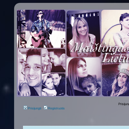
Prisijun
Prisijungti
Registruotis