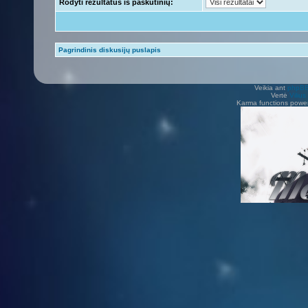
Rodyti rezultatus iš paskutinių:
Pagrindinis diskusijų puslapis
Veikia ant
phpB
Vertė
Viliu
Karma functions pow