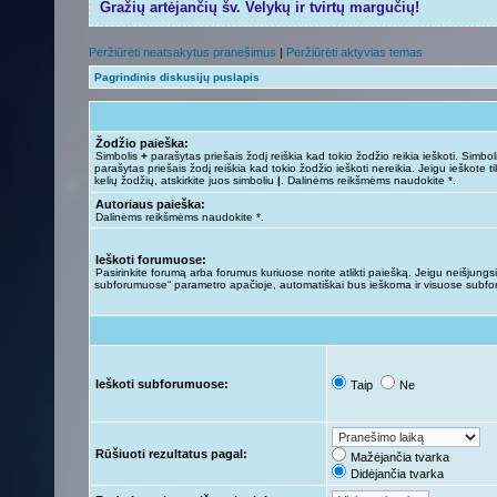
Gražių artėjančių šv. Velykų ir tvirtų margučių!
Peržiūrėti neatsakytus pranešimus
|
Peržiūrėti aktyvias temas
Pagrindinis diskusijų puslapis
Žodžio paieška:
Simbolis
+
parašytas priešais žodį reiškia kad tokio žodžio reikia ieškoti. Simbo
parašytas priešais žodį reiškia kad tokio žodžio ieškoti nereikia. Jeigu ieškote ti
kelių žodžių, atskirkite juos simboliu
|
. Dalinėms reikšmėms naudokite *.
Autoriaus paieška:
Dalinėms reikšmėms naudokite *.
Ieškoti forumuose:
Pasirinkite forumą arba forumus kuriuose norite atlikti paiešką. Jeigu neišjungsit
subforumuose“ parametro apačioje, automatiškai bus ieškoma ir visuose subf
Ieškoti subforumuose:
Taip
Ne
Rūšiuoti rezultatus pagal:
Mažėjančia tvarka
Didėjančia tvarka