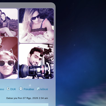
eso
DUK
Pokalbiai
Ieškoti
Dabar yra Pen 07 Rgp, 2026 2:34 am