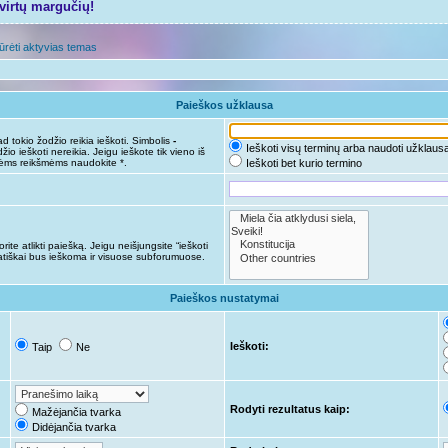
tvirtų margučių!
ūrėti aktyvias temas
Paieškos užklausa
d tokio žodžio reikia ieškoti. Simbolis
-
Ieškoti visų terminų arba naudoti užklaus
žio ieškoti nereikia. Jeigu ieškote tik vieno iš
nėms reikšmėms naudokite *.
Ieškoti bet kurio termino
ite atlikti paiešką. Jeigu neišjungsite “ieškoti
tiškai bus ieškoma ir visuose subforumuose.
Paieškos nustatymai
Ieškoti:
Taip
Ne
Rodyti rezultatus kaip:
Mažėjančia tvarka
Didėjančia tvarka