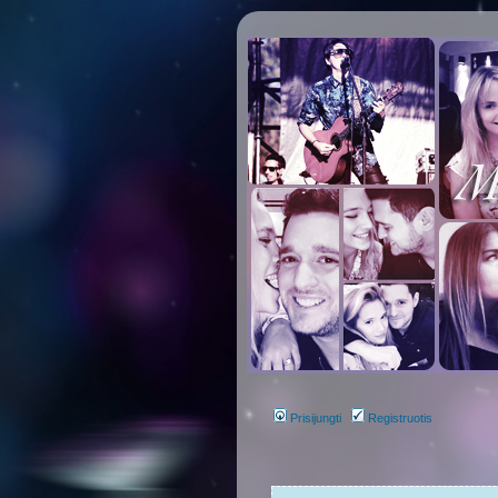
Prisijungti
Registruotis