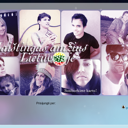
Prisijungti per:
p