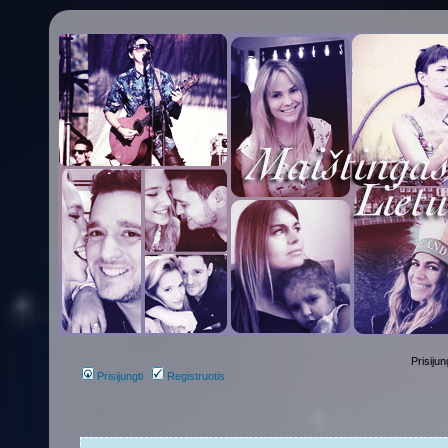
Prisijun
Prisijungti
Registruotis