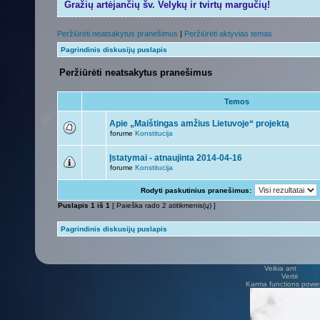
Gražių artėjančių šv. Velykų ir tvirtų margučių!
Peržiūrėti neatsakytus pranešimus
|
Peržiūrėti aktyvias temas
Pagrindinis diskusijų puslapis
Peržiūrėti neatsakytus pranešimus
Temos
Apie „Maištingas amžius Lietuvoje“ projektą
forume
Konstitucija
Įstatymai - atnaujinta 2014-04-16
forume
Konstitucija
Rodyti paskutinius pranešimus:
Puslapis
1
iš
1
[ Paieška rado 2 atitikmenis(ų) ]
Pagrindinis diskusijų puslapis
Veikia ant
phpB
Vertė
Viliu
Karma functions pow