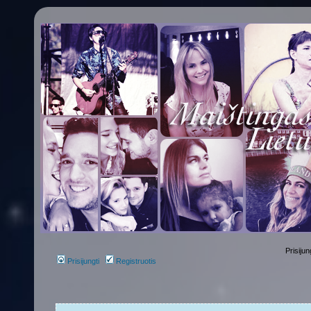
Prisijun
Prisijungti
Registruotis