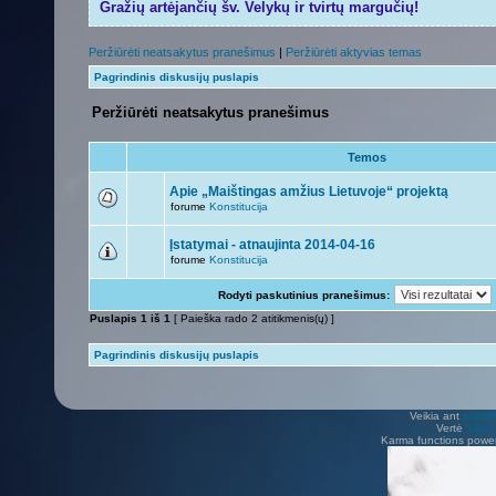
Gražių artėjančių šv. Velykų ir tvirtų margučių!
Peržiūrėti neatsakytus pranešimus
|
Peržiūrėti aktyvias temas
Pagrindinis diskusijų puslapis
Peržiūrėti neatsakytus pranešimus
Temos
Apie „Maištingas amžius Lietuvoje“ projektą
forume
Konstitucija
Įstatymai - atnaujinta 2014-04-16
forume
Konstitucija
Rodyti paskutinius pranešimus:
Puslapis
1
iš
1
[ Paieška rado 2 atitikmenis(ų) ]
Pagrindinis diskusijų puslapis
Veikia ant
phpB
Vertė
Viliu
Karma functions pow