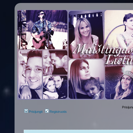
Prisijun
Prisijungti
Registruotis