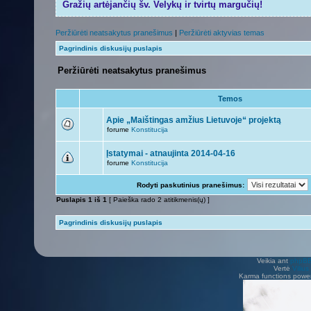
Gražių artėjančių šv. Velykų ir tvirtų margučių!
Peržiūrėti neatsakytus pranešimus
|
Peržiūrėti aktyvias temas
Pagrindinis diskusijų puslapis
Peržiūrėti neatsakytus pranešimus
Temos
Apie „Maištingas amžius Lietuvoje“ projektą
forume
Konstitucija
Įstatymai - atnaujinta 2014-04-16
forume
Konstitucija
Rodyti paskutinius pranešimus:
Puslapis
1
iš
1
[ Paieška rado 2 atitikmenis(ų) ]
Pagrindinis diskusijų puslapis
Veikia ant
phpB
Vertė
Viliu
Karma functions pow