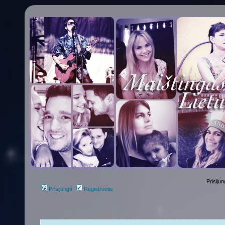
Prisijun
Prisijungti
Registruotis