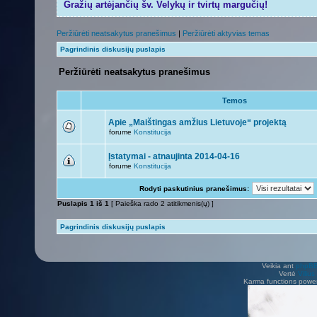
Gražių artėjančių šv. Velykų ir tvirtų margučių!
Peržiūrėti neatsakytus pranešimus
|
Peržiūrėti aktyvias temas
Pagrindinis diskusijų puslapis
Peržiūrėti neatsakytus pranešimus
Temos
Apie „Maištingas amžius Lietuvoje“ projektą
forume
Konstitucija
Įstatymai - atnaujinta 2014-04-16
forume
Konstitucija
Rodyti paskutinius pranešimus:
Puslapis
1
iš
1
[ Paieška rado 2 atitikmenis(ų) ]
Pagrindinis diskusijų puslapis
Veikia ant
phpB
Vertė
Viliu
Karma functions pow