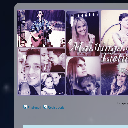
Prisijun
Prisijungti
Registruotis