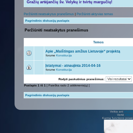
Gražių artėjančių šv. Velykų ir tvirtų margučių!
Peržiūrėti neatsakytus pranešimus
|
Peržiūrėti aktyvias temas
Pagrindinis diskusijų puslapis
Peržiūrėti neatsakytus pranešimus
Temos
Apie „Maištingas amžius Lietuvoje“ projektą
forume
Konstitucija
Įstatymai - atnaujinta 2014-04-16
forume
Konstitucija
Rodyti paskutinius pranešimus:
Puslapis
1
iš
1
[ Paieška rado 2 atitikmenis(ų) ]
Pagrindinis diskusijų puslapis
Veikia ant
phpB
Vertė
Viliu
Karma functions pow