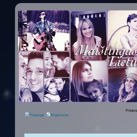
Prisijun
Prisijungti
Registruotis