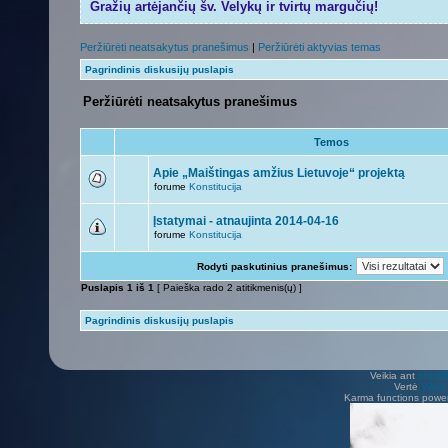
Gražių artėjančių šv. Velykų ir tvirtų margučių!
Peržiūrėti neatsakytus pranešimus
|
Peržiūrėti aktyvias temas
Pagrindinis diskusijų puslapis
Peržiūrėti neatsakytus pranešimus
Temos
Apie „Maištingas amžius Lietuvoje“ projektą
forume
Konstitucija
Įstatymai - atnaujinta 2014-04-16
forume
Konstitucija
Rodyti paskutinius pranešimus:
Puslapis
1
iš
1
[ Paieška rado 2 atitikmenis(ų) ]
Pagrindinis diskusijų puslapis
Veikia ant
phpB
Vertė
Viliu
Karma functions pow