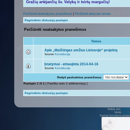
Gražių artėjančių šv. Velykų ir tvirtų margučių!
Peržiūrėti neatsakytus pranešimus
|
Peržiūrėti aktyvias temas
Pagrindinis diskusijų puslapis
Peržiūrėti neatsakytus pranešimus
Temos
Apie „Maištingas amžius Lietuvoje“ projektą
forume
Konstitucija
Įstatymai - atnaujinta 2014-04-16
forume
Konstitucija
Rodyti paskutinius pranešimus:
Puslapis
1
iš
1
[ Paieška rado 2 atitikmenis(ų) ]
Pagrindinis diskusijų puslapis
Veikia ant
phpB
Vertė
Viliu
Karma functions pow