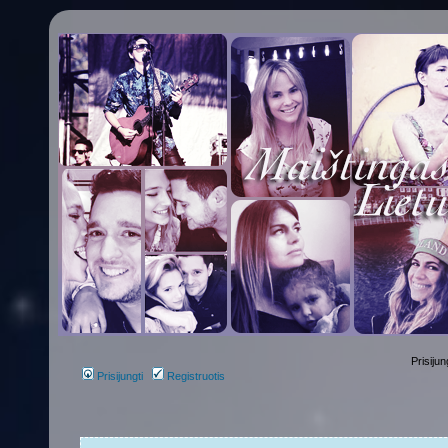
Prisijun
Prisijungti
Registruotis