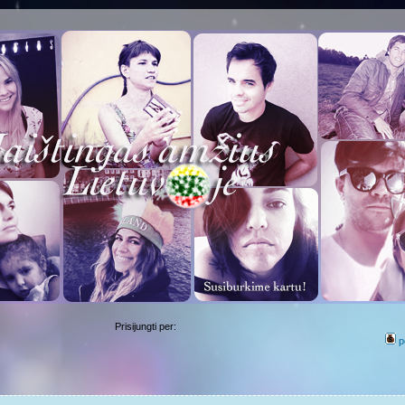
Prisijungti per:
p