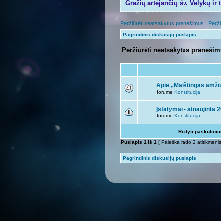
Gražių artėjančių šv. Velykų ir 
Peržiūrėti neatsakytus pranešimus
|
Perži
Pagrindinis diskusijų puslapis
Peržiūrėti neatsakytus praneši
Apie „Maištingas amžiu
forume
Konstitucija
Įstatymai - atnaujinta 
forume
Konstitucija
Rodyti paskutini
Puslapis
1
iš
1
[ Paieška rado 2 atitikmenis
Pagrindinis diskusijų puslapis