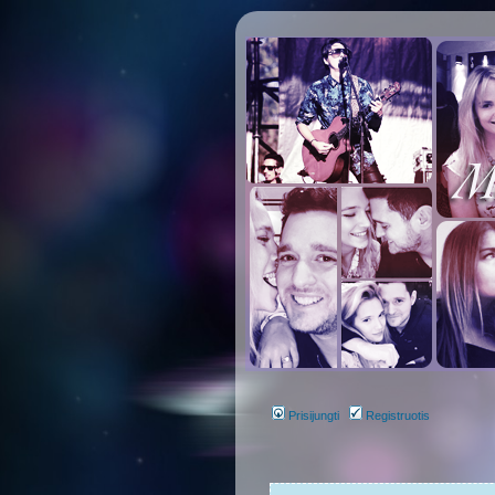
Prisijungti
Registruotis