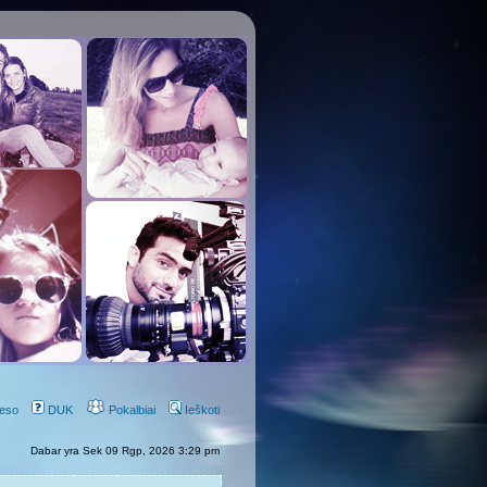
eso
DUK
Pokalbiai
Ieškoti
Dabar yra Sek 09 Rgp, 2026 3:29 pm