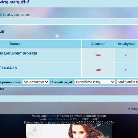
tvirtų margučių!
ūrėti aktyvias temas
mus
Temos
Autorius
Atsakymai
s Lietuvoje“ projektą
Tori
0
2014-04-16
Tori
0
us pranešimus:
Rūšiuoti pagal:
(ų) ]
Pereiti į:
Veikia ant
phpBB
® Forum Software © phpBB Group
Vertė
Vilius Šumskas
© 2003, 2005, 2007
Karma functions powered by Karma MOD © 2007, 2009 m157y