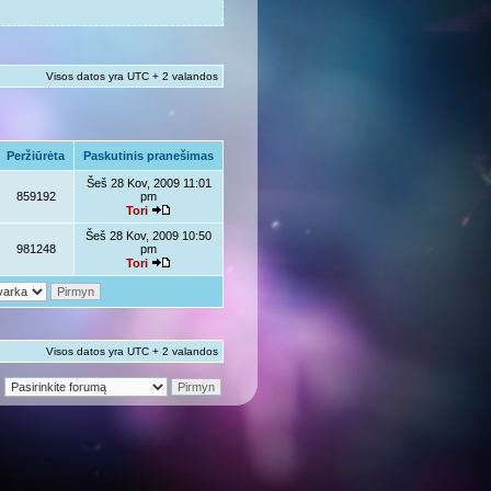
Visos datos yra UTC + 2 valandos
Peržiūrėta
Paskutinis pranešimas
Šeš 28 Kov, 2009 11:01
859192
pm
Tori
Šeš 28 Kov, 2009 10:50
981248
pm
Tori
Visos datos yra UTC + 2 valandos