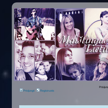
Prisijun
Prisijungti
Registruotis