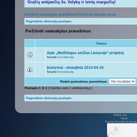
Gražių artėjančių šv. Velykų ir tvirtų margučių!
Peržiūrėti neatsakytus pranešimus
|
Peržiūrėti aktyvias temas
Pagrindinis diskusijų puslapis
Peržiūrėti neatsakytus pranešimus
Temos
Apie „Maištingas amžius Lietuvoje“ projektą
forume
Konstitucija
Įstatymai - atnaujinta 2014-04-16
forume
Konstitucija
Rodyti paskutinius pranešimus:
Puslapis
1
iš
1
[ Paieška rado 2 atitikmenis(ų) ]
Pagrindinis diskusijų puslapis
Veikia ant
phpB
Vertė
Viliu
Karma functions pow