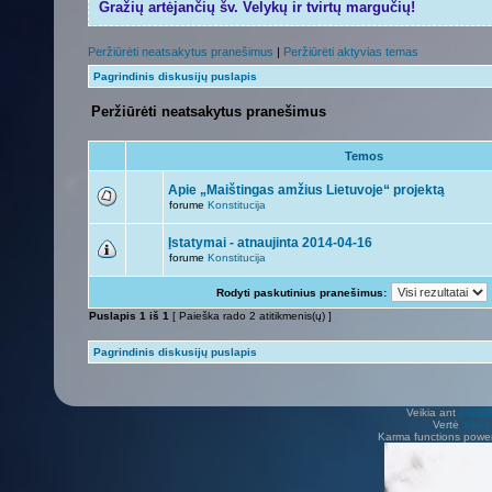
Gražių artėjančių šv. Velykų ir tvirtų margučių!
Peržiūrėti neatsakytus pranešimus
|
Peržiūrėti aktyvias temas
Pagrindinis diskusijų puslapis
Peržiūrėti neatsakytus pranešimus
Temos
Apie „Maištingas amžius Lietuvoje“ projektą
forume
Konstitucija
Įstatymai - atnaujinta 2014-04-16
forume
Konstitucija
Rodyti paskutinius pranešimus:
Puslapis
1
iš
1
[ Paieška rado 2 atitikmenis(ų) ]
Pagrindinis diskusijų puslapis
Veikia ant
phpB
Vertė
Viliu
Karma functions pow