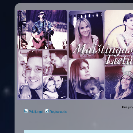
Prisijun
Prisijungti
Registruotis