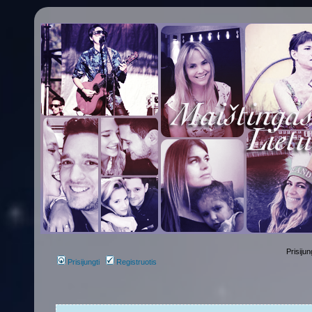
Prisijun
Prisijungti
Registruotis