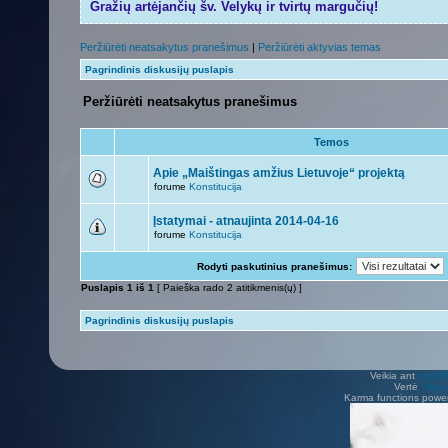
Gražių artėjančių šv. Velykų ir tvirtų margučių!
Peržiūrėti neatsakytus pranešimus
|
Peržiūrėti aktyvias temas
Pagrindinis diskusijų puslapis
Peržiūrėti neatsakytus pranešimus
Temos
Apie „Maištingas amžius Lietuvoje“ projektą
forume
Konstitucija
Įstatymai - atnaujinta 2014-04-16
forume
Konstitucija
Rodyti paskutinius pranešimus:
Puslapis
1
iš
1
[ Paieška rado 2 atitikmenis(ų) ]
Pagrindinis diskusijų puslapis
Veikia ant
phpB
Vertė
Viliu
Karma functions pow