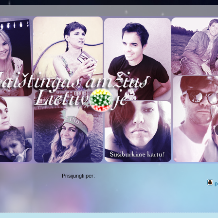
Prisijungti per:
p