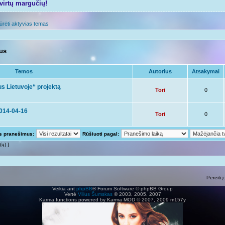
tvirtų margučių!
ūrėti aktyvias temas
mus
Temos
Autorius
Atsakymai
s Lietuvoje“ projektą
Tori
0
2014-04-16
Tori
0
us pranešimus:
Rūšiuoti pagal:
(ų) ]
Pereiti į:
Veikia ant
phpBB
® Forum Software © phpBB Group
Vertė
Vilius Šumskas
© 2003, 2005, 2007
Karma functions powered by Karma MOD © 2007, 2009 m157y