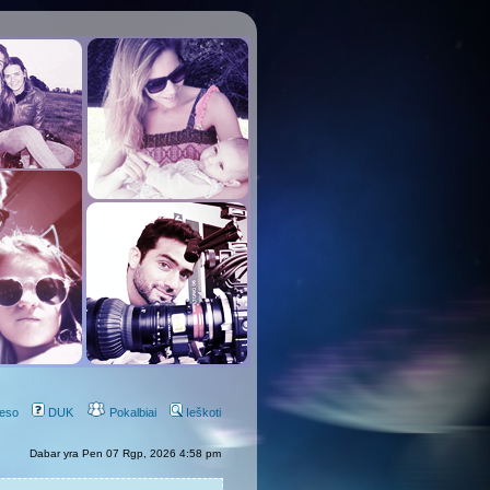
eso
DUK
Pokalbiai
Ieškoti
Dabar yra Pen 07 Rgp, 2026 4:58 pm