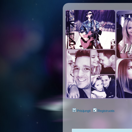
Prisijungti
Registruotis