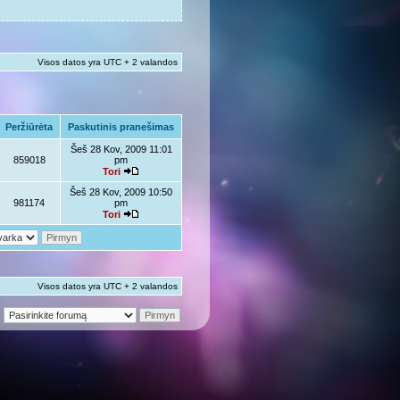
Visos datos yra UTC + 2 valandos
Peržiūrėta
Paskutinis pranešimas
Šeš 28 Kov, 2009 11:01
859018
pm
Tori
Šeš 28 Kov, 2009 10:50
981174
pm
Tori
Visos datos yra UTC + 2 valandos