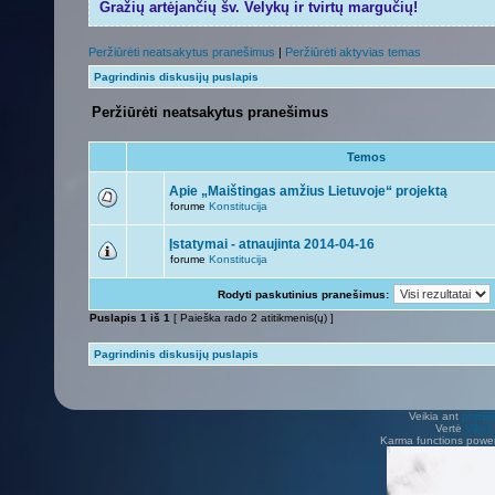
Gražių artėjančių šv. Velykų ir tvirtų margučių!
Peržiūrėti neatsakytus pranešimus
|
Peržiūrėti aktyvias temas
Pagrindinis diskusijų puslapis
Peržiūrėti neatsakytus pranešimus
Temos
Apie „Maištingas amžius Lietuvoje“ projektą
forume
Konstitucija
Įstatymai - atnaujinta 2014-04-16
forume
Konstitucija
Rodyti paskutinius pranešimus:
Puslapis
1
iš
1
[ Paieška rado 2 atitikmenis(ų) ]
Pagrindinis diskusijų puslapis
Veikia ant
phpB
Vertė
Viliu
Karma functions pow