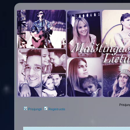
Prisijun
Prisijungti
Registruotis