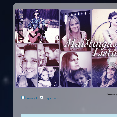
Prisijun
Prisijungti
Registruotis