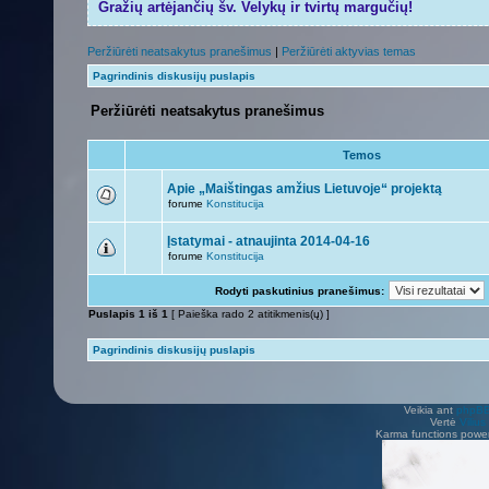
Gražių artėjančių šv. Velykų ir tvirtų margučių!
Peržiūrėti neatsakytus pranešimus
|
Peržiūrėti aktyvias temas
Pagrindinis diskusijų puslapis
Peržiūrėti neatsakytus pranešimus
Temos
Apie „Maištingas amžius Lietuvoje“ projektą
forume
Konstitucija
Įstatymai - atnaujinta 2014-04-16
forume
Konstitucija
Rodyti paskutinius pranešimus:
Puslapis
1
iš
1
[ Paieška rado 2 atitikmenis(ų) ]
Pagrindinis diskusijų puslapis
Veikia ant
phpB
Vertė
Viliu
Karma functions pow