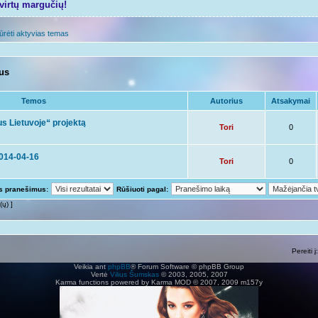
tvirtų margučių!
ūrėti aktyvias temas
mus
Temos
Autorius
Atsakymai
s Lietuvoje“ projektą
Tori
0
2014-04-16
Tori
0
us pranešimus:
Rūšiuoti pagal:
(ų) ]
Pereiti į:
Veikia ant
phpBB
® Forum Software © phpBB Group
Vertė
Vilius Šumskas
© 2003, 2005, 2007
Karma functions powered by Karma MOD © 2007, 2009 m157y