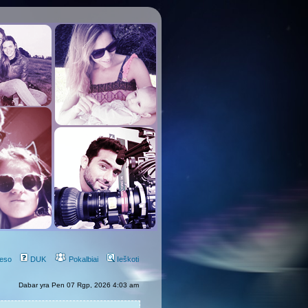
eso
DUK
Pokalbiai
Ieškoti
Dabar yra Pen 07 Rgp, 2026 4:03 am