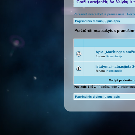
Gražių artėjančių šv. Velykų ir 
Peržiūrėti neatsakytus pranešimus
|
Perži
Pagrindinis diskusijų puslapis
Peržiūrėti neatsakytus praneši
Apie „Maištingas amžiu
forume
Konstitucija
Įstatymai - atnaujinta 
forume
Konstitucija
Rodyti paskutini
Puslapis
1
iš
1
[ Paieška rado 2 atitikmenis
Pagrindinis diskusijų puslapis