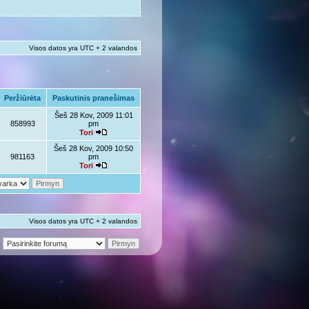
Visos datos yra UTC + 2 valandos
Peržiūrėta
Paskutinis pranešimas
Šeš 28 Kov, 2009 11:01
858993
pm
Tori
Šeš 28 Kov, 2009 10:50
981163
pm
Tori
Visos datos yra UTC + 2 valandos