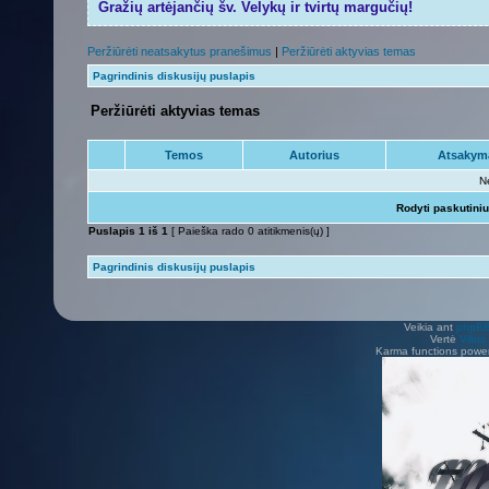
Gražių artėjančių šv. Velykų ir tvirtų margučių!
Peržiūrėti neatsakytus pranešimus
|
Peržiūrėti aktyvias temas
Pagrindinis diskusijų puslapis
Peržiūrėti aktyvias temas
Temos
Autorius
Atsakym
N
Rodyti paskutini
Puslapis
1
iš
1
[ Paieška rado 0 atitikmenis(ų) ]
Pagrindinis diskusijų puslapis
Veikia ant
phpB
Vertė
Viliu
Karma functions pow