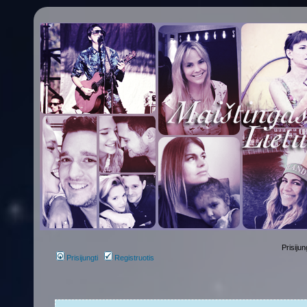
Prisijun
Prisijungti
Registruotis