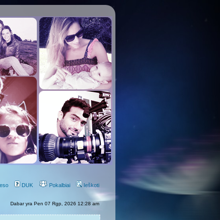
eso
DUK
Pokalbiai
Ieškoti
Dabar yra Pen 07 Rgp, 2026 12:28 am