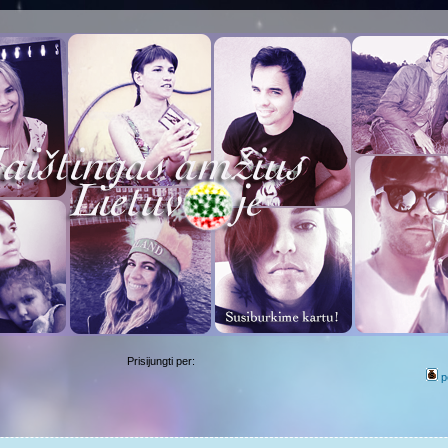
Prisijungti per:
p