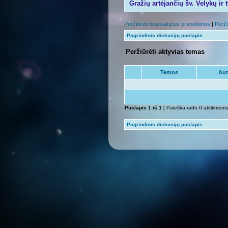
Gražių artėjančių šv. Velykų ir 
Peržiūrėti neatsakytus pranešimus
|
Perži
Pagrindinis diskusijų puslapis
Peržiūrėti aktyvias temas
Temos
Aut
Puslapis
1
iš
1
[ Paieška rado 0 atitikmenis
Pagrindinis diskusijų puslapis