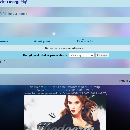
tvirtų margučių!
ūrėti aktyvias temas
orius
Atsakymai
Peržiūrėta
Nerastas nei vienas atitikmuo.
Rodyti paskutinius pranešimus:
(ų) ]
Pereiti į:
Veikia ant
phpBB
® Forum Software © phpBB Group
Vertė
Vilius Šumskas
© 2003, 2005, 2007
Karma functions powered by Karma MOD © 2007, 2009 m157y