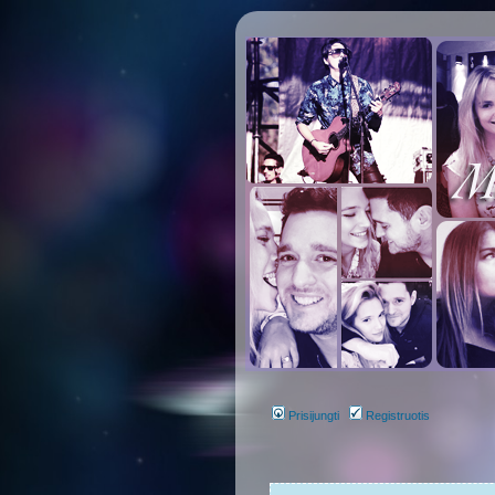
Prisijungti
Registruotis