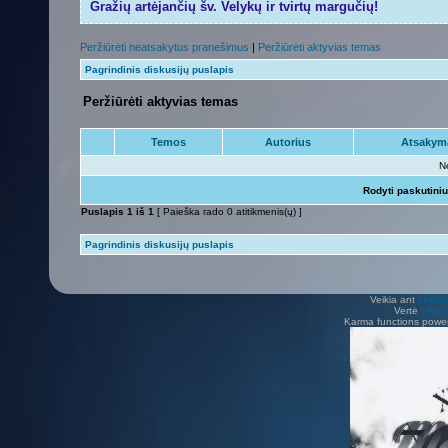
Gražių artėjančių šv. Velykų ir tvirtų margučių!
Peržiūrėti neatsakytus pranešimus
|
Peržiūrėti aktyvias temas
Pagrindinis diskusijų puslapis
Peržiūrėti aktyvias temas
Temos
Autorius
Atsakym
N
Rodyti paskutini
Puslapis
1
iš
1
[ Paieška rado 0 atitikmenis(ų) ]
Pagrindinis diskusijų puslapis
Veikia ant
phpB
Vertė
Viliu
Karma functions pow