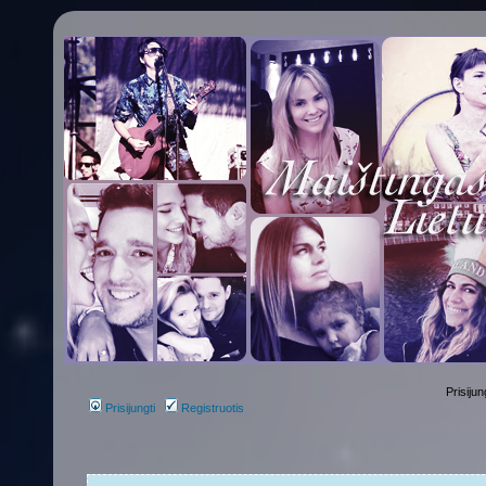
Prisijun
Prisijungti
Registruotis