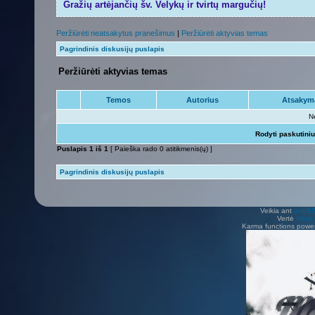
Gražių artėjančių šv. Velykų ir tvirtų margučių!
Peržiūrėti neatsakytus pranešimus
|
Peržiūrėti aktyvias temas
Pagrindinis diskusijų puslapis
Peržiūrėti aktyvias temas
Temos
Autorius
Atsakym
N
Rodyti paskutini
Puslapis
1
iš
1
[ Paieška rado 0 atitikmenis(ų) ]
Pagrindinis diskusijų puslapis
Veikia ant
phpB
Vertė
Viliu
Karma functions pow