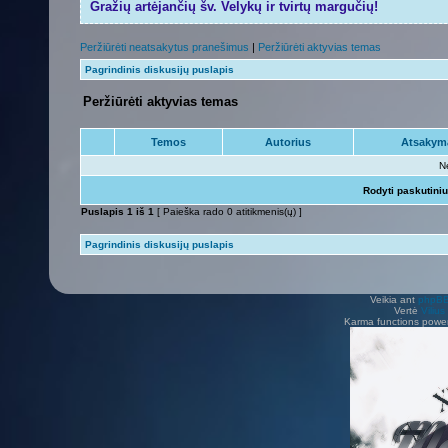
Gražių artėjančių šv. Velykų ir tvirtų margučių!
Peržiūrėti neatsakytus pranešimus
|
Peržiūrėti aktyvias temas
Pagrindinis diskusijų puslapis
Peržiūrėti aktyvias temas
Temos
Autorius
Atsakym
N
Rodyti paskutini
Puslapis
1
iš
1
[ Paieška rado 0 atitikmenis(ų) ]
Pagrindinis diskusijų puslapis
Veikia ant
phpB
Vertė
Viliu
Karma functions pow