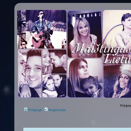
Prisijun
Prisijungti
Registruotis