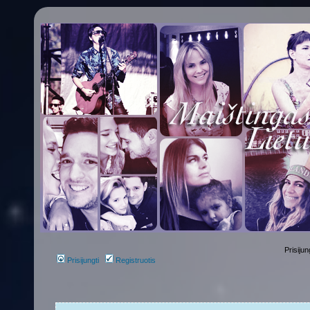
Prisijun
Prisijungti
Registruotis