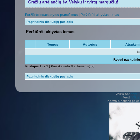
Gražių artėjančių šv. Velykų ir tvirtų margučių!
Peržiūrėti neatsakytus pranešimus
|
Peržiūrėti aktyvias temas
Pagrindinis diskusijų puslapis
Peržiūrėti aktyvias temas
Temos
Autorius
Atsakym
N
Rodyti paskutini
Puslapis
1
iš
1
[ Paieška rado 0 atitikmenis(ų) ]
Pagrindinis diskusijų puslapis
Veikia ant
phpB
Vertė
Viliu
Karma functions pow